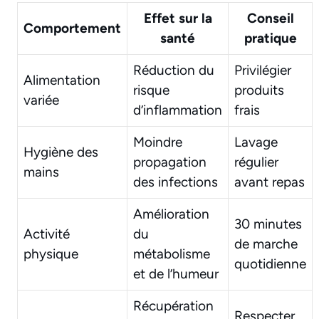
Effet sur la
Conseil
Comportement
santé
pratique
Réduction du
Privilégier
Alimentation
risque
produits
variée
d’inflammation
frais
Moindre
Lavage
Hygiène des
propagation
régulier
mains
des infections
avant repas
Amélioration
30 minutes
Activité
du
de marche
physique
métabolisme
quotidienne
et de l’humeur
Récupération
Respecter