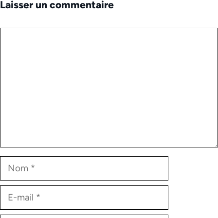
Laisser un commentaire
Commentaire
Nom
E-
mail