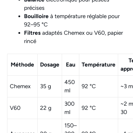
précises
Bouilloire
à température réglable pour
92–95 °C
Filtres
adaptés Chemex ou V60, papier
rincé
T
Méthode
Dosage
Eau
Température
appr
450
Chemex
35 g
92 °C
~3 m
ml
300
~2 m
V60
22 g
92 °C
ml
30
150–