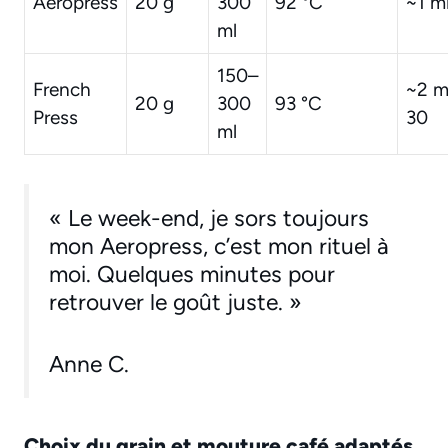
Aeropress
20 g
300
92 °C
~1 m
ml
150–
French
~2 m
20 g
300
93 °C
Press
30
ml
« Le week-end, je sors toujours
mon Aeropress, c’est mon rituel à
moi. Quelques minutes pour
retrouver le goût juste. »
Anne C.
Choix du grain et mouture café adaptés