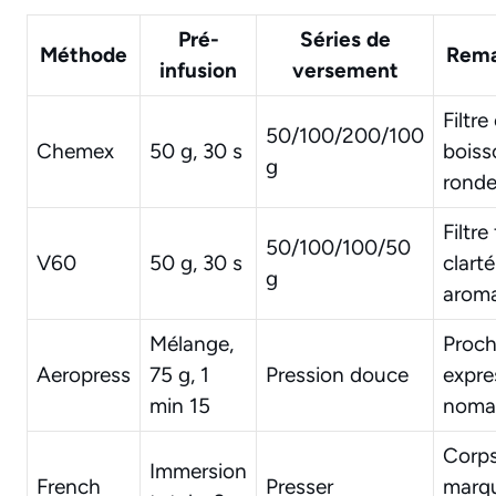
Pré-
Séries de
Méthode
Rema
infusion
versement
Filtre
50/100/200/100
Chemex
50 g, 30 s
boiss
g
rond
Filtre 
50/100/100/50
V60
50 g, 30 s
clarté
g
aroma
Mélange,
Proc
Aeropress
75 g, 1
Pression douce
expre
min 15
noma
Corp
Immersion
French
Presser
marq