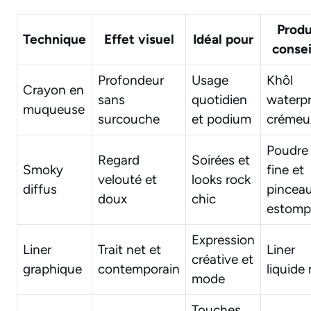
Produ
Technique
Effet visuel
Idéal pour
consei
Profondeur
Usage
Khôl
Crayon en
sans
quotidien
waterp
muqueuse
surcouche
et podium
crémeu
Poudre
Regard
Soirées et
Smoky
fine et
velouté et
looks rock
diffus
pincea
doux
chic
estomp
Expression
Liner
Trait net et
Liner
créative et
graphique
contemporain
liquide
mode
Touches