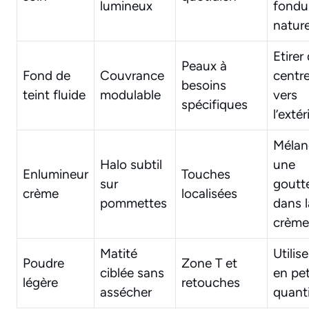
lumineux
fondu
nature
Etirer
Peaux à
Fond de
Couvrance
centr
besoins
teint fluide
modulable
vers
spécifiques
l’extér
Mélan
Halo subtil
une
Enlumineur
Touches
sur
goutt
crème
localisées
pommettes
dans l
crème
Matité
Utilise
Poudre
Zone T et
ciblée sans
en pet
légère
retouches
assécher
quant